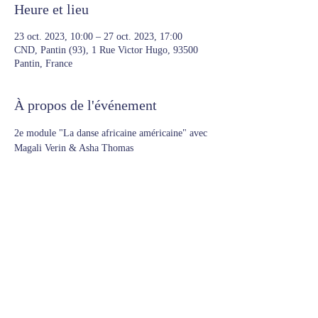
Heure et lieu
23 oct. 2023, 10:00 – 27 oct. 2023, 17:00
CND, Pantin (93), 1 Rue Victor Hugo, 93500
Pantin, France
À propos de l'événement
2e module "La danse africaine américaine" avec 
Magali Verin & Asha Thomas
Partager cet événement
© 2023 Raphaëlle Delaunay x
Overjoyed
|
Mentions légales &
politique de confidentialité