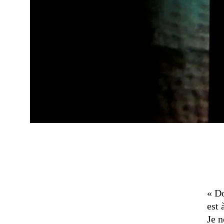
« D
est 
Je n