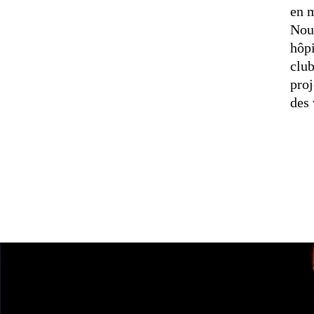
en m
Nou
hôpi
club
proj
des