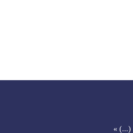
« (...