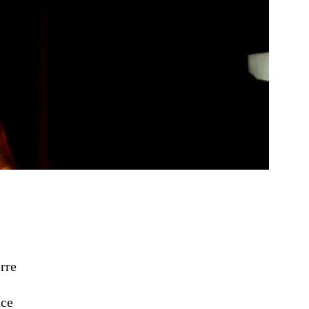
rre
nce