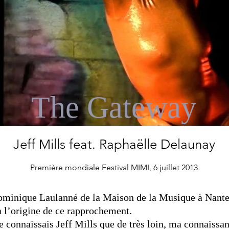
The Gateway
Jeff Mills feat. Raphaëlle Del
aun
ay
Première mondiale Festival MIMI, 6 juille
t 201
3
ominique Laulanné de la Maison de la Musique à Nante
à l’origine de ce rapprochement.
e connaissais Jeff Mills que de très loin, ma connaissa