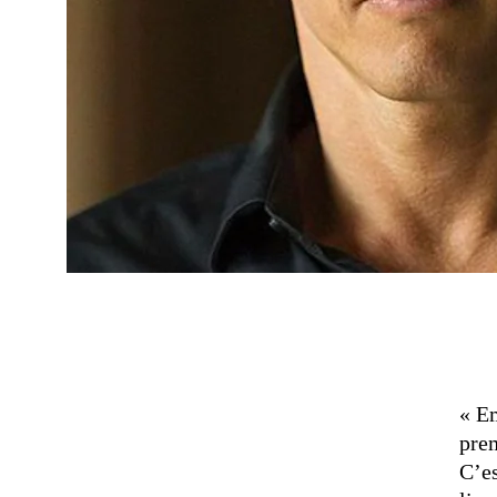
« E
pre
C’es