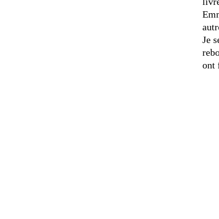
livr
Emma
autr
Je s
rebo
ont 