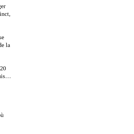
ger
inct,
se
de la
 20
puis…
où