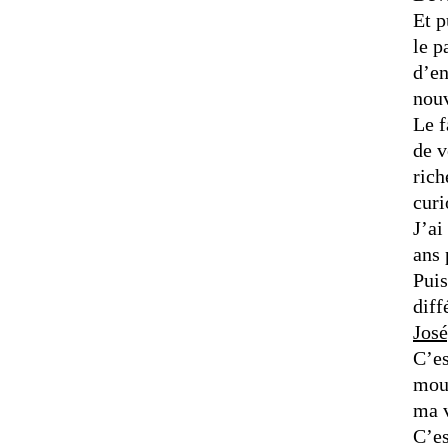
Et p
le p
d’en
nouv
Le f
de v
rich
curi
J’ai
ans 
Pui
diff
Jos
C’es
mouv
ma 
C’es