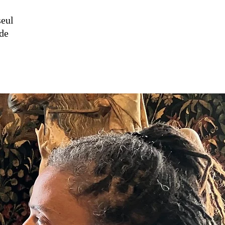
seul
 de