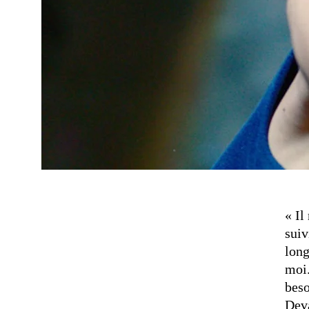
« Il
suiv
long
moi.
beso
Deva