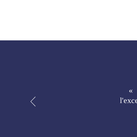
« 
l'exc