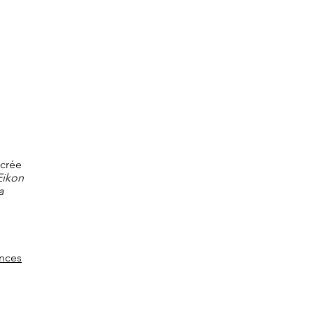
 crée
Eikon
a
ances