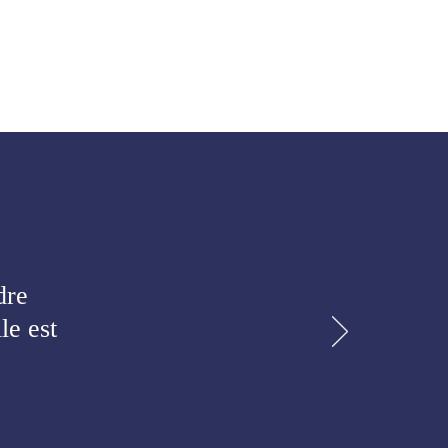
dre
le est