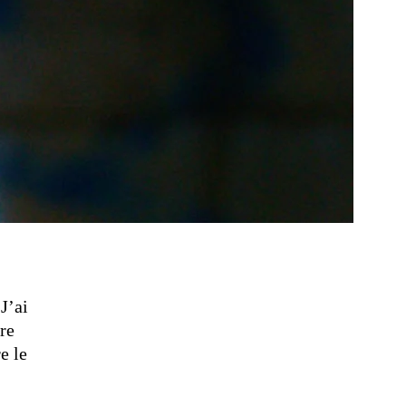
J’ai
ère
e le