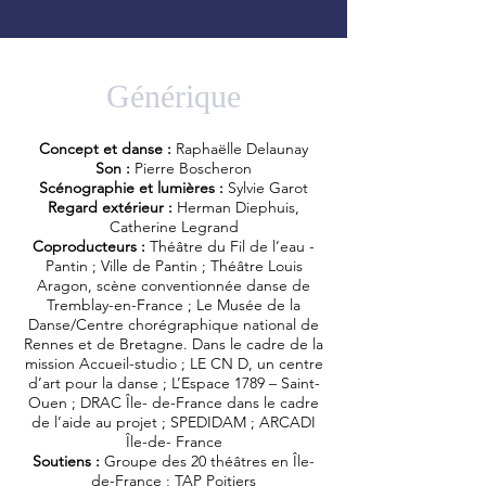
Générique
Concept et danse :
Raphaëlle Delaunay
Son :
Pierre Boscheron
Scénographie et lumières :
Sylvie Garot
Regard extérieur :
Herman Diephuis,
Catherine Legrand
Coproducteurs :
Théâtre du Fil de l’eau -
Pantin ; Ville de Pantin ; Théâtre Louis
Aragon, scène conventionnée danse de
Tremblay-en-France ; Le Musée de la
Danse/Centre chorégraphique national de
Rennes et de Bretagne. Dans le cadre de la
mission Accueil-studio ; LE CN D, un centre
d’art pour la danse ; L’Espace 1789 – Saint-
Ouen ; DRAC Île- de-France dans le cadre
de l’aide au projet ; SPEDIDAM ; ARCADI
Île-de- France
Soutiens :
Groupe des 20 théâtres en Île-
de-France ; TAP Poitiers