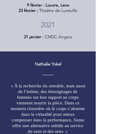
9 février : Louvre, Lens
23 février :
Théâtre de Lunéville
2021
21 janvier :
CNDC Angers
Nathalie Yokel
« À la recherche du sensible, mais aussi
de l’intime, des témoignages de
femmes sur leur rapport au corps
viennent nourrir la pièce. Dans ce
moment charnière où le corps s’absente
dans la virtualité pour mieux
compenser dans la performance,
Soma
offre une alternative subtile au service
du sens et des sens. »