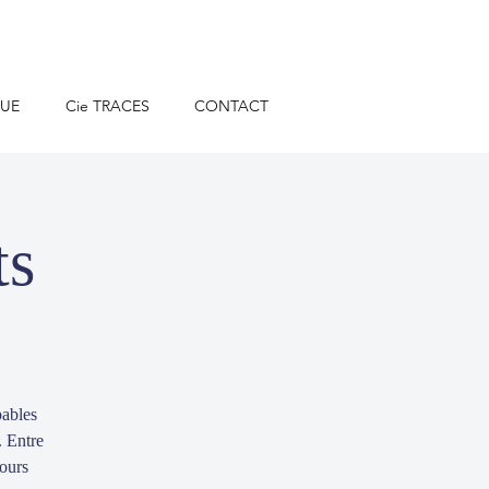
QUE
Cie TRACES
CONTACT
ts
bables
. Entre
mours