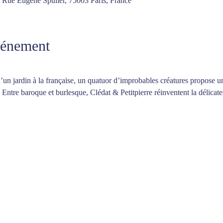
4 Rue Eugène Spuller, 75003 Paris, France
vénement
s d’un jardin à la française, un quatuor d’improbables créatures propose 
. Entre baroque et burlesque, Clédat & Petitpierre réinventent la délicat